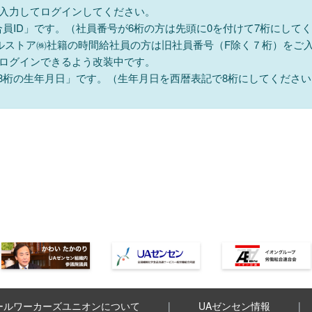
を入力してログインしてください。
組合員ID」です。（社員番号が6桁の方は先頭に0を付けて7桁にして
ルストア㈱社籍の時間給社員の方は旧社員番号（F除く７桁）をご
ログインできるよう改装中です。
「8桁の生年月日」です。（生年月日を西暦表記で8桁にしてください。
ールワーカーズユニオンについて
UAゼンセン情報