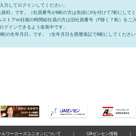
を入力してログインしてください。
組合員ID」です。（社員番号が6桁の方は先頭に0を付けて7桁にして
ルストア㈱社籍の時間給社員の方は旧社員番号（F除く７桁）をご
ログインできるよう改装中です。
「8桁の生年月日」です。（生年月日を西暦表記で8桁にしてください。
ールワーカーズユニオンについて
UAゼンセン情報